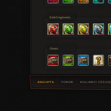
Dark Fragments
Chests
ANASAYFA
FORUM
KULLANICI SÖZLEŞ