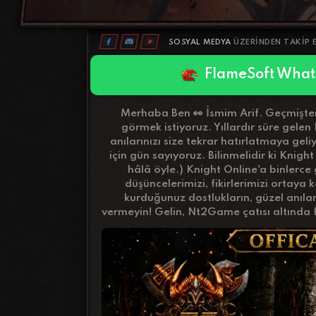
SOSYAL MEDYA
ÜZERINDEN TAKIP E
FlameSoft What
Merhaba Ben
👀
İsmim Arif. Geçmişten
görmek istiyoruz. Yıllardır süre gele
anılarınızı size tekrar hatırlatmaya gel
için gün sayıyoruz. Bilinmelidir ki Knig
hâlâ öyle.) Knight Online'a binlerce 
düşüncelerimizi, fikirlerimizi ortaya
kurduğunuz dostlukların, güzel anılar
vermeyin! Gelin,
Nt2Game
çatısı altında