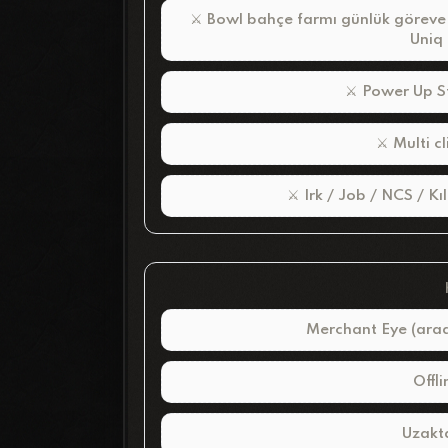
⚔ Bowl bahçe farmı günlük göreve 
Uniq 
⚔ Power Up St
⚔ Multi cli
⚔ Irk / Job / NCS / Kıl
Merchant Eye (aradı
Offl
Uzakta