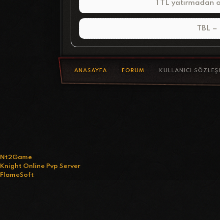
1 TL yatırmadan o
TBL – 
ANASAYFA
FORUM
KULLANICI SÖZLEŞ
Nt2Game
Knight Online Pvp Server
FlameSoft