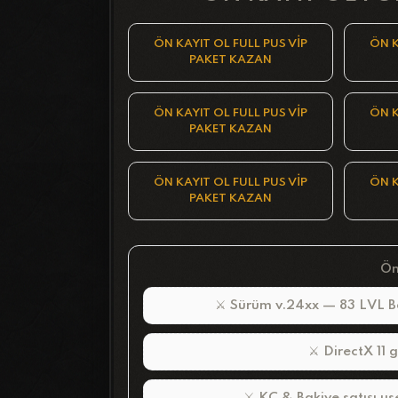
ÖN KAYIT OL FULL PUS VİP
ÖN K
PAKET KAZAN
ÖN KAYIT OL FULL PUS VİP
ÖN K
PAKET KAZAN
ÖN KAYIT OL FULL PUS VİP
ÖN K
PAKET KAZAN
Ön
⚔ Sürüm v.24xx — 83 LVL Ba
⚔ DirectX 11 g
⚔ KC & Bakiye satışı us